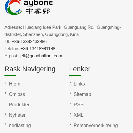
Adresse: Huaqiang Idea Park, Guanguang Rd., Guangming-
distriktet, Shenzhen, Guangdong, Kina
Tlf:
+86-13392433986
Telefon:
+86-13418991198
E-post:
jeff@goodbrilliant.com
Rask Navigering
Lenker
Hjem
Links
Om oss
Sitemap
Produkter
RSS
Nyheter
XML
nedlasting
Personvernerklæring