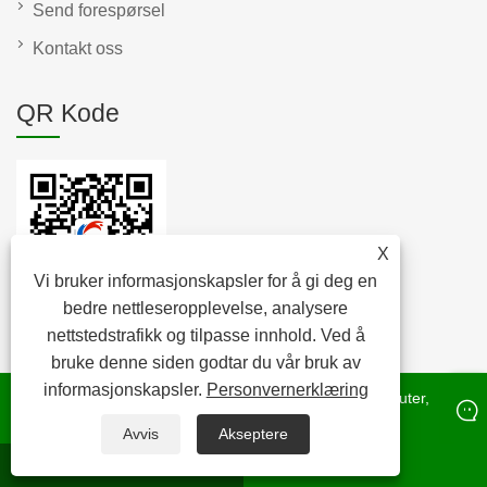
Send forespørsel
Kontakt oss
QR Kode
X
Vi bruker informasjonskapsler for å gi deg en
bedre nettleseropplevelse, analysere
nettstedstrafikk og tilpasse innhold. Ved å
bruke denne siden godtar du vår bruk av
informasjonskapsler.
Personvernerklæring
Copyright © 2022 Raybone Technology Co. Ltd. - Korkputer,
korkstopper, korkrull - Alle rettigheter reservert.
Avvis
Akseptere
Hva skjer
E-post