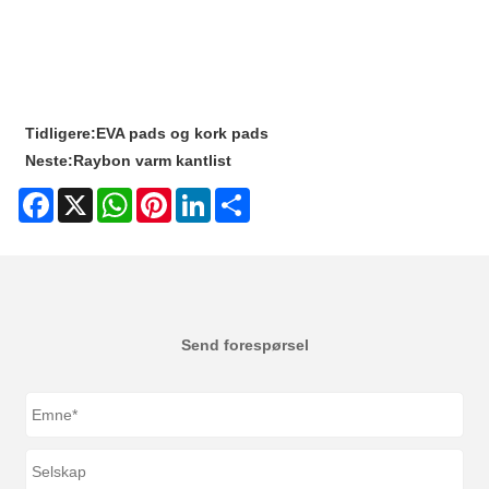
Tidligere:
EVA pads og kork pads
Neste:
Raybon varm kantlist
Facebook
X
WhatsApp
Pinterest
LinkedIn
Share
Send forespørsel