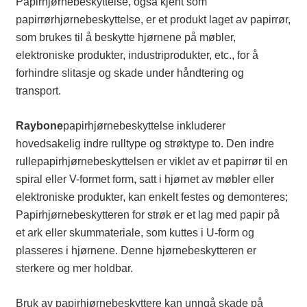
Papirhjørnebeskyttelse, også kjent som
papirrørhjørnebeskyttelse, er et produkt laget av papirrør,
som brukes til å beskytte hjørnene på møbler,
elektroniske produkter, industriprodukter, etc., for å
forhindre slitasje og skade under håndtering og
transport.
Raybone
papirhjørnebeskyttelse inkluderer
hovedsakelig indre rulltype og strøktype to. Den indre
rullepapirhjørnebeskyttelsen er viklet av et papirrør til en
spiral eller V-formet form, satt i hjørnet av møbler eller
elektroniske produkter, kan enkelt festes og demonteres;
Papirhjørnebeskytteren for strøk er et lag med papir på
et ark eller skummateriale, som kuttes i U-form og
plasseres i hjørnene. Denne hjørnebeskytteren er
sterkere og mer holdbar.
Bruk av papirhjørnebeskyttere kan unngå skade på