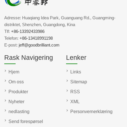
Adresse: Huaqiang Idea Park, Guanguang Rd., Guangming-
distriktet, Shenzhen, Guangdong, Kina
Tlf:
+86-13392433986
Telefon:
+86-13418991198
E-post:
jeff@goodbrilliant.com
Rask Navigering
Lenker
Hjem
Links
Om oss
Sitemap
Produkter
RSS
Nyheter
XML
nedlasting
Personvernerklæring
Send forespørsel