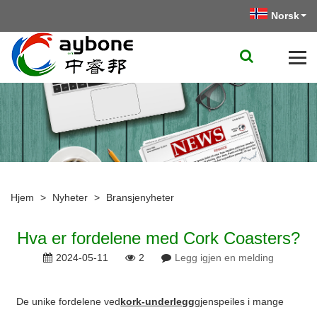
Norsk‎
Hjem
>
Nyheter
>
Bransjenyheter
Hva er fordelene med Cork Coasters?
2024-05-11
2
Legg igjen en melding
De unike fordelene ved
kork-underlegg
gjenspeiles i mange