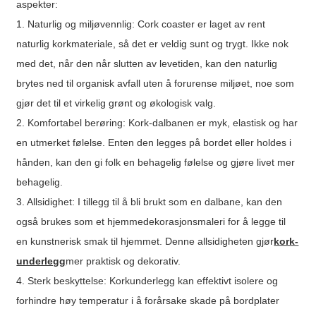
aspekter:
1. Naturlig og miljøvennlig: Cork coaster er laget av rent
naturlig korkmateriale, så det er veldig sunt og trygt. Ikke nok
med det, når den når slutten av levetiden, kan den naturlig
brytes ned til organisk avfall uten å forurense miljøet, noe som
gjør det til et virkelig grønt og økologisk valg.
2. Komfortabel berøring: Kork-dalbanen er myk, elastisk og har
en utmerket følelse. Enten den legges på bordet eller holdes i
hånden, kan den gi folk en behagelig følelse og gjøre livet mer
behagelig.
3. Allsidighet: I tillegg til å bli brukt som en dalbane, kan den
også brukes som et hjemmedekorasjonsmaleri for å legge til
en kunstnerisk smak til hjemmet. Denne allsidigheten gjør
kork-
underlegg
mer praktisk og dekorativ.
4. Sterk beskyttelse: Korkunderlegg kan effektivt isolere og
forhindre høy temperatur i å forårsake skade på bordplater