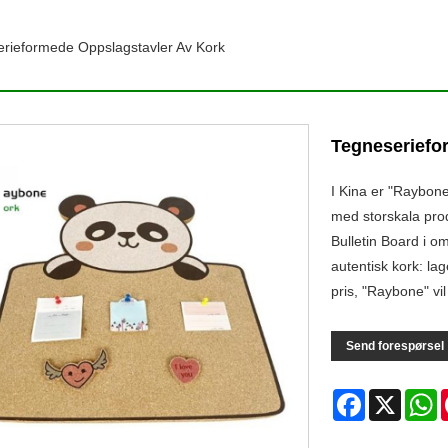
rieformede Oppslagstavler Av Kork
Tegneseriefo
I Kina er "Raybon
med storskala pro
Bulletin Board i o
autentisk kork: lag
pris, "Raybone" vil
Send forespørsel
Facebook
X
W