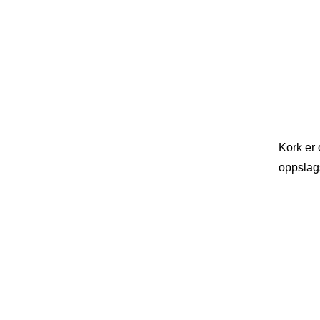
Kork er
oppslags