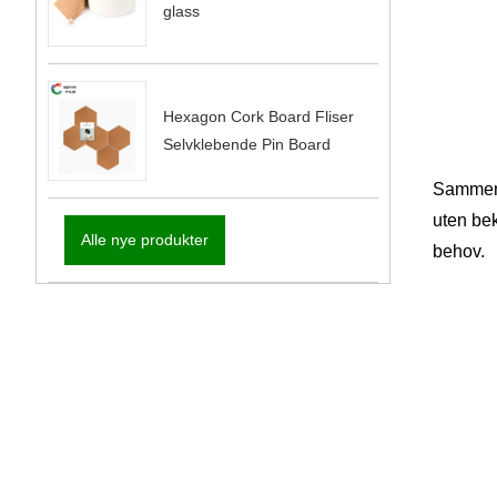
glass
Hexagon Cork Board Fliser
Selvklebende Pin Board
Sammenl
uten bek
Alle nye produkter
behov.