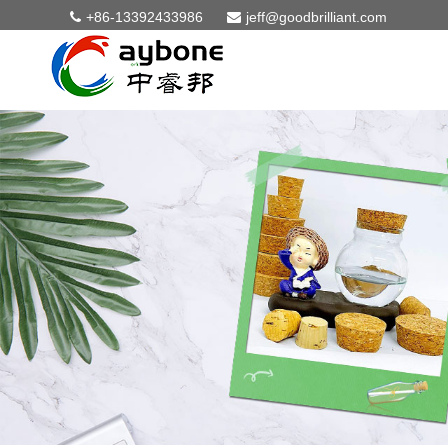
+86-13392433986
jeff@goodbrilliant.com