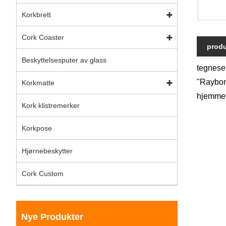
Korkbrett
Cork Coaster
produ
Beskyttelsesputer av glass
tegnese
"Raybone
Korkmatte
hjemmet
Kork klistremerker
Korkpose
Hjørnebeskytter
Cork Custom
Nye Produkter