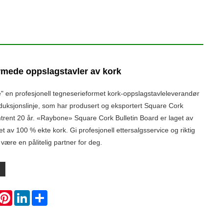
rmede oppslagstavler av kork
e" en profesjonell tegneserieformet kork-oppslagstavleleverandør
duksjonslinje, som har produsert og eksportert Square Cork
mtrent 20 år. «Raybone» Square Cork Bulletin Board er laget av
et av 100 % ekte kork. Gi profesjonell ettersalgsservice og riktig
 være en pålitelig partner for deg.
hatsApp
Pinterest
LinkedIn
Share